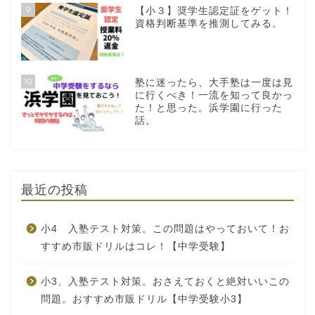
9
【小３】奨学生認定証をゲット！
資格判断基準を推測してみる。
10
塾に迷ったら、大手塾は一度は見
に行くべき！一流を知って良かっ
た！と思った。浜学園に行った
話。
最近の投稿
小4 入塾テスト対策。この問題はやっておいて！お
すすめ市販ドリルはコレ！【中学受験】
小3、入塾テスト対策。おさえておくと絶対いいこの
問題。おすすめ市販ドリル【中学受験小3】