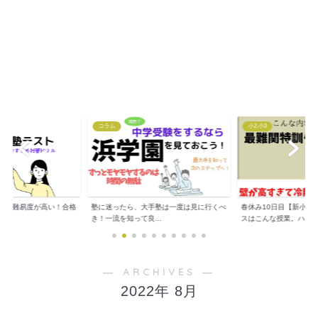
コラム
小2,小3
トは難易度が高い！合格
塾に迷ったら、大手塾は一度は見に行くべ
春休み10日目【新小３
..
き！一流を知って良...
スはこんな授業。ハ...
― ARCHIVES ―
2022年 8月