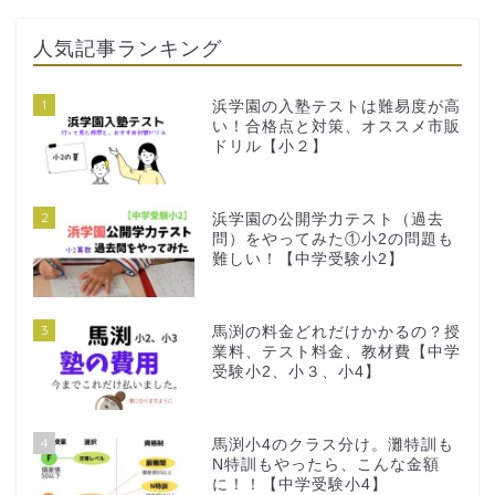
人気記事ランキング
1
浜学園の入塾テストは難易度が高
い！合格点と対策、オススメ市販
ドリル【小２】
2
浜学園の公開学力テスト（過去
問）をやってみた①小2の問題も
難しい！【中学受験小2】
3
馬渕の料金どれだけかかるの？授
業料、テスト料金、教材費【中学
受験小2、小３、小4】
4
馬渕小4のクラス分け。灘特訓も
N特訓もやったら、こんな金額
に！！【中学受験小4】