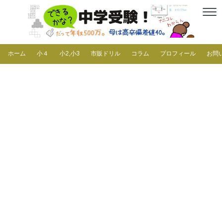
ホーム
小４
小2,小3
市販ドリル
コラム
プロフィール
お問