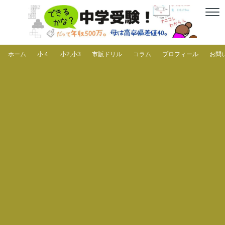
ホーム
小４
小2,小3
市販ドリル
コラム
プロフィール
お問