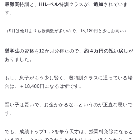
最難関
特訓と、
HIレベル
特訓クラスが、
追加
されていま
す。
（9月は他月よりも授業数が多いので、15,180円と少しお高い）
奨学生
の資格を12か月分得たので、
約４万円の払い戻し
が
ありました。
もし、息子がもう少し賢く、灘特訓クラスに通っている場
合は、＋18,480円になるはずです。
賢い子は賢いで、お金かかるな…というのが正直な思いで
す。
でも、成績トップ1，2を争う天才は、授業料免除になると
いう噂も、ネットでみたことがあります。ほんとかな…？