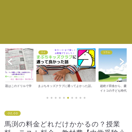
小４
コラム
の問題はこのドリルで学
まぶちキッズクラブに通ってよかった話。
超絶ド田舎から、慶応
..
イトコの子ども時代...
小2,小3
馬渕の料金どれだけかかるの？授業