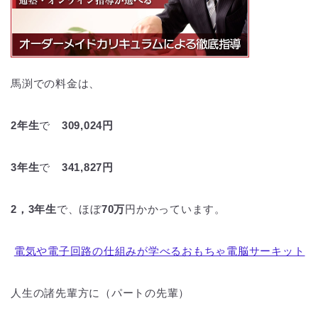
馬渕での料金は、
2年生
で
309,024円
3年生
で
341,827
円
2，3年生
で、ほぼ
70万
円かかっています。
電気や電子回路の仕組みが学べるおもちゃ電脳サーキット
人生の諸先輩方に（パートの先輩）