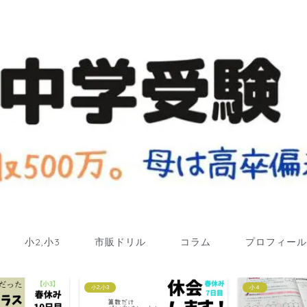
小2,小3
市販ドリル
コラム
プロフィール
小４
小４