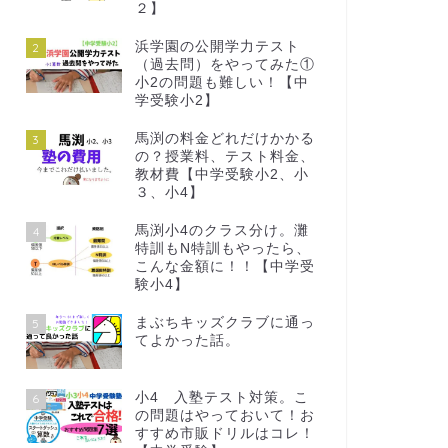
２】
浜学園の公開学力テスト
2
（過去問）をやってみた①
小2の問題も難しい！【中
学受験小2】
馬渕の料金どれだけかかる
3
の？授業料、テスト料金、
教材費【中学受験小2、小
３、小4】
馬渕小4のクラス分け。灘
4
特訓もN特訓もやったら、
こんな金額に！！【中学受
験小4】
まぶちキッズクラブに通っ
5
てよかった話。
小4 入塾テスト対策。こ
6
の問題はやっておいて！お
すすめ市販ドリルはコレ！