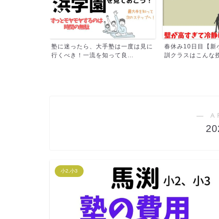
塾は一度は見に
春休み10日目【新小３】最難関特
春休み7日目 「
良...
訓クラスはこんな授業。ハ...
ついに相談。国語の担
― A
2
小2,小3