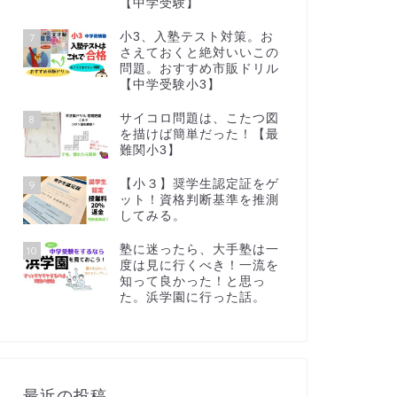
【中学受験】
小3、入塾テスト対策。お
7
さえておくと絶対いいこの
問題。おすすめ市販ドリル
【中学受験小3】
サイコロ問題は、こたつ図
8
を描けば簡単だった！【最
難関小3】
【小３】奨学生認定証をゲ
9
ット！資格判断基準を推測
してみる。
塾に迷ったら、大手塾は一
10
度は見に行くべき！一流を
知って良かった！と思っ
た。浜学園に行った話。
最近の投稿