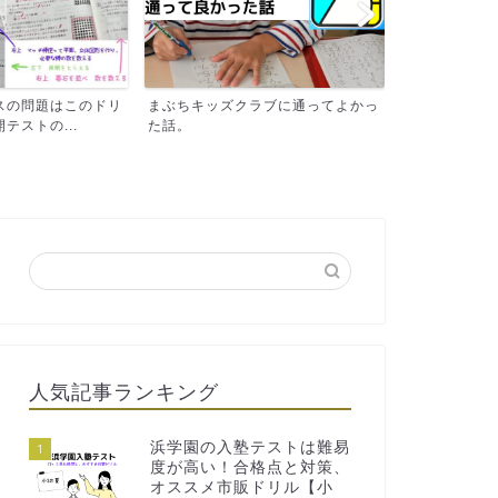
ラブに通ってよかっ
超絶ド田舎から、慶応義塾大学に入
中学受験コー
学したイトコの子ども時代...
クラブとの違い
人気記事ランキング
浜学園の入塾テストは難易
1
度が高い！合格点と対策、
オススメ市販ドリル【小