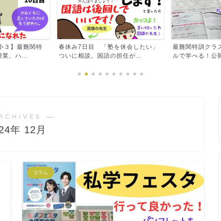
塾を休会したい」
最難関特訓クラスの問題はこのドリ
まぶちキッズク
任が...
ルで学べる！公開テストの...
た話。
RCHIVES ―
024年 12月
コラム