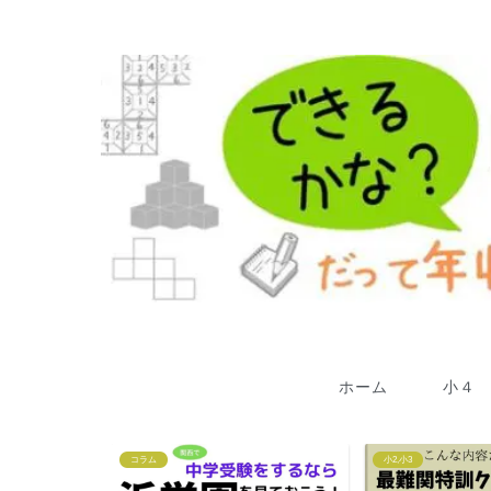
ホーム
小４
小2,小3
小2,小3