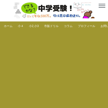
ホーム
小４
小2,小3
市販ドリル
コラム
プロフィール
お問