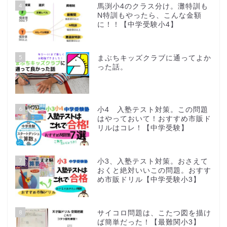
4
馬渕小4のクラス分け。灘特訓も
N特訓もやったら、こんな金額
に！！【中学受験小4】
5
まぶちキッズクラブに通ってよか
った話。
6
小4 入塾テスト対策。この問題
はやっておいて！おすすめ市販ド
リルはコレ！【中学受験】
7
小3、入塾テスト対策。おさえて
おくと絶対いいこの問題。おすす
め市販ドリル【中学受験小3】
8
サイコロ問題は、こたつ図を描け
ば簡単だった！【最難関小3】