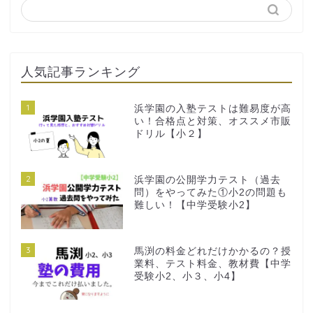
人気記事ランキング
1
浜学園の入塾テストは難易度が高
い！合格点と対策、オススメ市販
ドリル【小２】
2
浜学園の公開学力テスト（過去
問）をやってみた①小2の問題も
難しい！【中学受験小2】
3
馬渕の料金どれだけかかるの？授
業料、テスト料金、教材費【中学
受験小2、小３、小4】