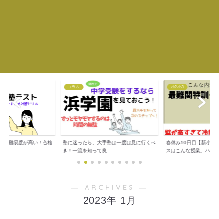
コラム
小2,小3
トは難易度が高い！合格
塾に迷ったら、大手塾は一度は見に行くべ
春休み10日目【新小３
..
き！一流を知って良...
スはこんな授業。ハ...
― ARCHIVES ―
2023年 1月