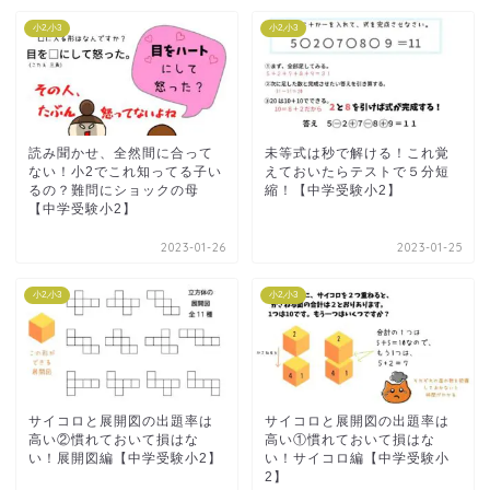
小2,小3
小2,小3
読み聞かせ、全然間に合って
未等式は秒で解ける！これ覚
ない！小2でこれ知ってる子い
えておいたらテストで５分短
るの？難問にショックの母
縮！【中学受験小2】
【中学受験小2】
2023-01-26
2023-01-25
小2,小3
小2,小3
サイコロと展開図の出題率は
サイコロと展開図の出題率は
高い②慣れておいて損はな
高い①慣れておいて損はな
い！展開図編【中学受験小2】
い！サイコロ編【中学受験小
2】