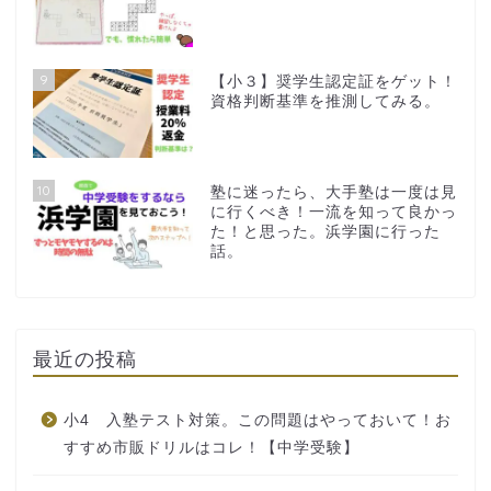
9
【小３】奨学生認定証をゲット！
資格判断基準を推測してみる。
10
塾に迷ったら、大手塾は一度は見
に行くべき！一流を知って良かっ
た！と思った。浜学園に行った
話。
最近の投稿
小4 入塾テスト対策。この問題はやっておいて！お
すすめ市販ドリルはコレ！【中学受験】