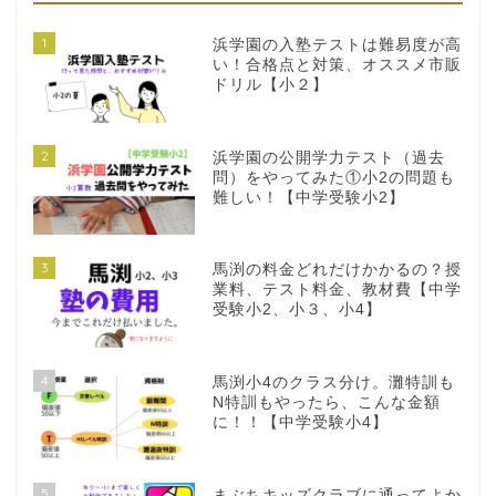
1
浜学園の入塾テストは難易度が高
い！合格点と対策、オススメ市販
ドリル【小２】
2
浜学園の公開学力テスト（過去
問）をやってみた①小2の問題も
難しい！【中学受験小2】
3
馬渕の料金どれだけかかるの？授
業料、テスト料金、教材費【中学
受験小2、小３、小4】
4
馬渕小4のクラス分け。灘特訓も
N特訓もやったら、こんな金額
に！！【中学受験小4】
5
まぶちキッズクラブに通ってよか