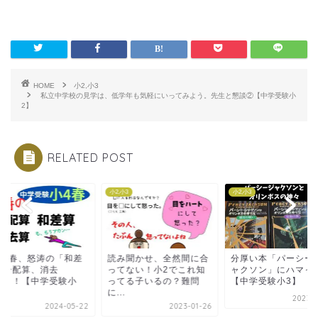
HOME
小2,小3
私立中学校の見学は、低学年も気軽にいってみよう。先生と懇談②【中学受験小
2】
RELATED POST
小3
小2,小3
小４
み聞かせ、全然間に合
分厚い本「パーシー・ジ
小4の春、怒涛の「
てない！小2でこれ知
ャクソン」にハマった！
算、分配算、消去
てる子いるの？難問
【中学受験小3】
算」！！【中学受験
.
４】
2023-10-26
2023-01-26
2024-0