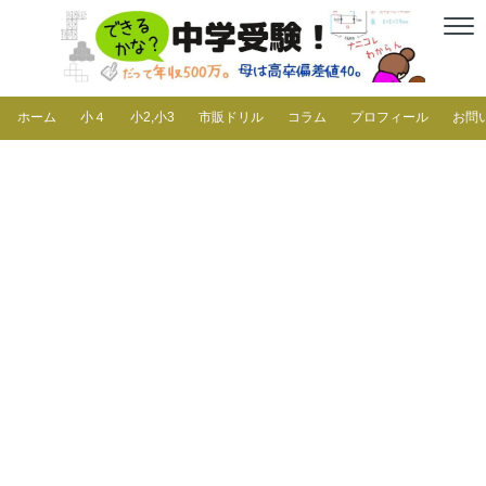
ホーム
小４
小2,小3
市販ドリル
コラム
プロフィール
お問