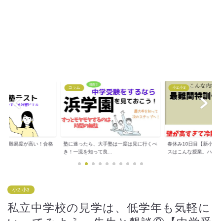
小2,小3
小2,小3
手塾は一度は見に行くべ
春休み10日目【新小３】最難関特訓クラ
春休み7日目 「塾を休
..
スはこんな授業。ハ...
相談。国語の担任が...
小2,小3
私立中学校の見学は、低学年も気軽に