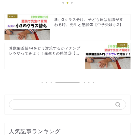
新小3クラス分け。子ども達は意識が変
わる時。先生と懇談⓵【中学受験小2】
算数偏差値44をどう対策するか？ナンプ
レをやってみよう！先生との懇談③【...
人気記事ランキング