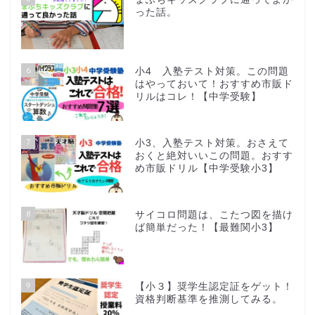
った話。
6
小4 入塾テスト対策。この問題
はやっておいて！おすすめ市販ド
リルはコレ！【中学受験】
7
小3、入塾テスト対策。おさえて
おくと絶対いいこの問題。おすす
め市販ドリル【中学受験小3】
8
サイコロ問題は、こたつ図を描け
ば簡単だった！【最難関小3】
9
【小３】奨学生認定証をゲット！
資格判断基準を推測してみる。