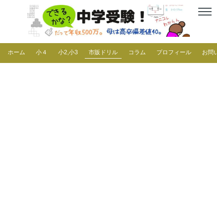
ホーム
小４
小2,小3
市販ドリル
コラム
プロフィール
お問