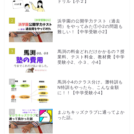
ドリル【小２】
2
浜学園の公開学力テスト（過去
問）をやってみた①小2の問題も
難しい！【中学受験小2】
3
馬渕の料金どれだけかかるの？授
業料、テスト料金、教材費【中学
受験小2、小３、小4】
4
馬渕小4のクラス分け。灘特訓も
N特訓もやったら、こんな金額
に！！【中学受験小4】
5
まぶちキッズクラブに通ってよか
った話。