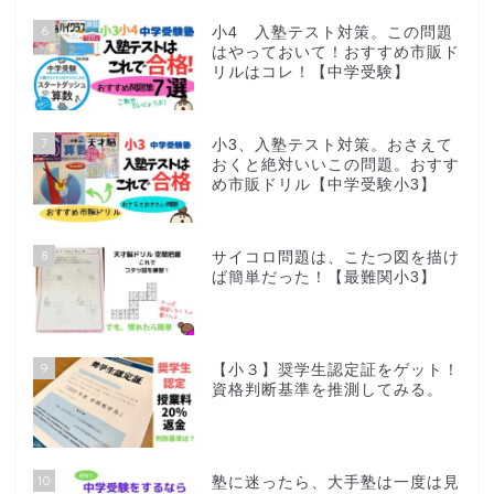
6
小4 入塾テスト対策。この問題
はやっておいて！おすすめ市販ド
リルはコレ！【中学受験】
7
小3、入塾テスト対策。おさえて
おくと絶対いいこの問題。おすす
め市販ドリル【中学受験小3】
8
サイコロ問題は、こたつ図を描け
ば簡単だった！【最難関小3】
9
【小３】奨学生認定証をゲット！
資格判断基準を推測してみる。
10
塾に迷ったら、大手塾は一度は見