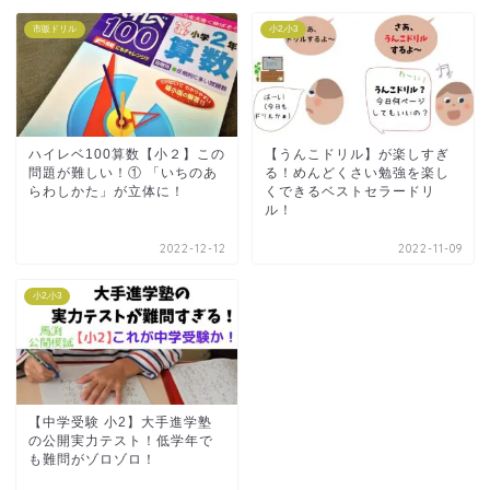
市販ドリル
小2,小3
ハイレベ100算数【小２】この
【うんこドリル】が楽しすぎ
問題が難しい！① 「いちのあ
る！めんどくさい勉強を楽し
らわしかた」が立体に！
くできるベストセラードリ
ル！
2022-12-12
2022-11-09
小2,小3
【中学受験 小2】大手進学塾
の公開実力テスト！低学年で
も難問がゾロゾロ！