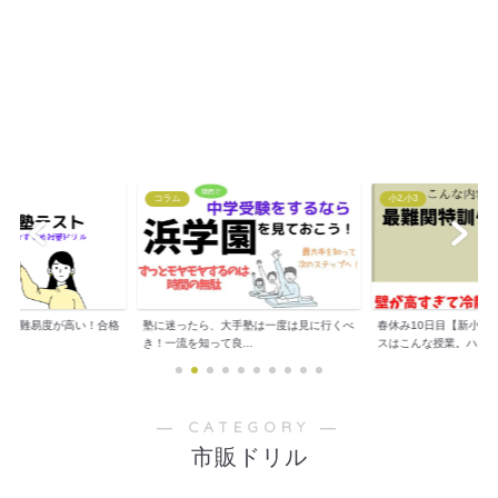
コラム
小2,小3
トは難易度が高い！合格
塾に迷ったら、大手塾は一度は見に行くべ
春休み10日目【新小３
..
き！一流を知って良...
スはこんな授業。ハ...
― CATEGORY ―
市販ドリル