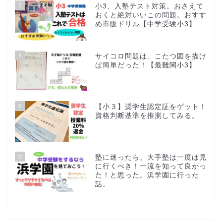
7
小3、入塾テスト対策。おさえて
おくと絶対いいこの問題。おすす
め市販ドリル【中学受験小3】
8
サイコロ問題は、こたつ図を描け
ば簡単だった！【最難関小3】
9
【小３】奨学生認定証をゲット！
資格判断基準を推測してみる。
10
塾に迷ったら、大手塾は一度は見
に行くべき！一流を知って良かっ
た！と思った。浜学園に行った
話。