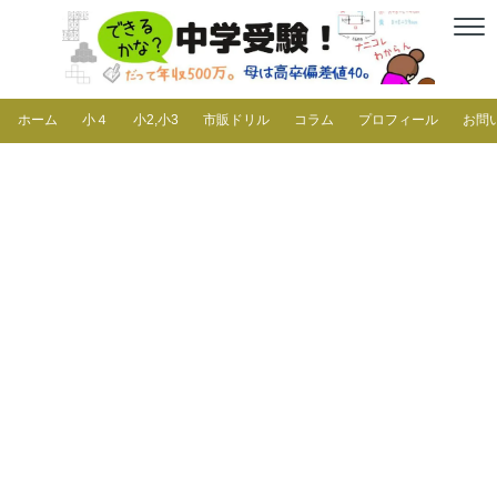
ホーム
小４
小2,小3
市販ドリル
コラム
プロフィール
お問