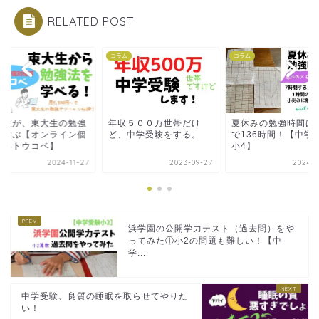
RELATED POST
ム
コラム
コラム
学生が、東大生の勉強
年収５００万世帯だけ
夏休みの勉強時間は
を学ぶ【オンライン個
ど、中学受験をする。
で136時間！【中学
指導トウコベ】
小4】
2024-11-27
2023-09-27
2024-0
浜学園の公開学力テスト（過去問）をや
ってみた①小2の問題も難しい！【中
学...
中学受験、良質の睡眠を取らせてやりた
い！