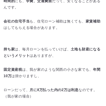
時間的
にも、
学費、交通費面
だって、安くなることがある
んです。
会社の住宅手当
も、住宅ローン補助は無くても、
家賃補助
はしてもらえる場合があります。
持ち家
は、毎月ローンを払っていけば、
土地も財産になる
というメリット
はありますが、
固定資産税
は、我が家のような関西の小さな家でも、
年間
10万
は掛かりますし、
ローンだって、
月に8万払った内の2万は利息
なのです。
（我が家の場合）