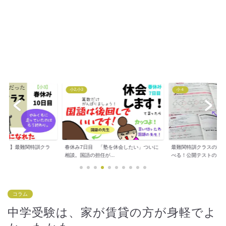
小2,小3
小４
新小３】最難関特訓クラ
春休み7日目 「塾を休会したい」ついに
最難関特訓クラスの問
..
相談。国語の担任が...
べる！公開テストの...
コラム
中学受験は、家が賃貸の方が身軽でよ