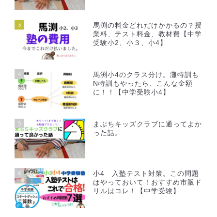
3
馬渕の料金どれだけかかるの？授
業料、テスト料金、教材費【中学
受験小2、小３、小4】
4
馬渕小4のクラス分け。灘特訓も
N特訓もやったら、こんな金額
に！！【中学受験小4】
5
まぶちキッズクラブに通ってよか
った話。
6
小4 入塾テスト対策。この問題
はやっておいて！おすすめ市販ド
リルはコレ！【中学受験】