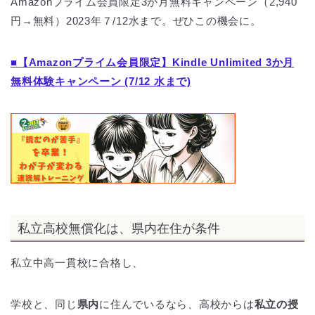
Amazonプライム会員限定3か月無料キャンペーン（2,940
円→無料）2023年７/12水まで。ぜひこの機会に。
■【Amazonプライム会員限定】Kindle Unlimited 3か月
無料体験キャンペーン (7/12 水まで)
私立高校無償化は、県内在住が条件
私立中高一貫校に合格し、
学校と、同じ
県内
に住んでいるなら、高校からは
私立の授