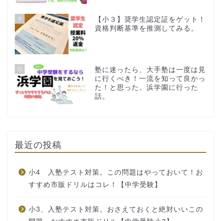
9
【小３】奨学生認定証をゲット！
資格判断基準を推測してみる。
10
塾に迷ったら、大手塾は一度は見
に行くべき！一流を知って良かっ
た！と思った。浜学園に行った
話。
最近の投稿
小4 入塾テスト対策。この問題はやっておいて！お
すすめ市販ドリルはコレ！【中学受験】
小3、入塾テスト対策。おさえておくと絶対いいこの