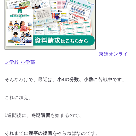
東進オンライ
ン学校 小学部
そんなわけで、最近は、
小4の分数、小数
に苦戦中です。
これに加え、
1週間後に、
冬期講習
も始まるので、
それまでに
漢字の復習
をやらねばなのです。