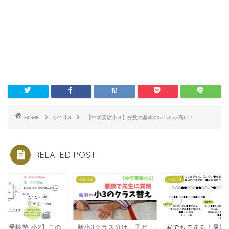
HOME
小2,小3
【中学受験小３】分数の基本のレベルが高い！
RELATED POST
小3
小2,小3
小2,小3
中学受験塾 小2】この
新小3クラス分け。子ど
家でもできる！最難