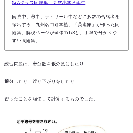
特Aクラス問題集 算数小学３年生
開成中、灘中、ラ・サール中などに多数の合格者を
輩出する、九州名門進学塾、「
英進館
」が作った問
題集。解説ページが全体の1/3と、丁寧で分かりや
すい問題集。
練習問題は、
帯
分数を
仮
分数にしたり、
通分
したり、繰り下がりをしたり、
習ったことを駆使して計算するものでした。