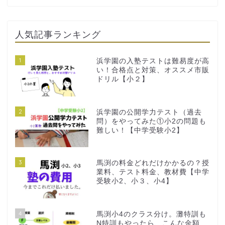
人気記事ランキング
1
浜学園の入塾テストは難易度が高
い！合格点と対策、オススメ市販
ドリル【小２】
2
浜学園の公開学力テスト（過去
問）をやってみた①小2の問題も
難しい！【中学受験小2】
3
馬渕の料金どれだけかかるの？授
業料、テスト料金、教材費【中学
受験小2、小３、小4】
4
馬渕小4のクラス分け。灘特訓も
N特訓もやったら、こんな金額