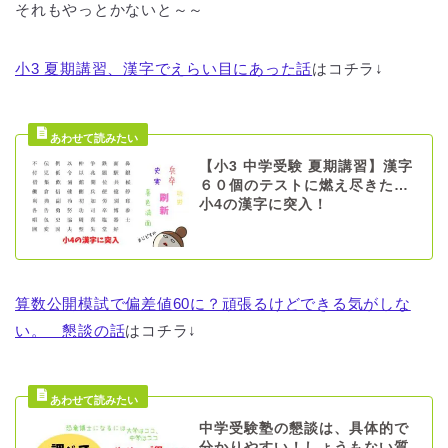
それもやっとかないと～～
小3 夏期講習、漢字でえらい目にあった話
はコチラ↓
【小3 中学受験 夏期講習】漢字
６０個のテストに燃え尽きた…
小4の漢字に突入！
算数公開模試で偏差値60に？頑張るけどできる気がしな
い。 懇談の話
はコチラ↓
中学受験塾の懇談は、具体的で
分かりやすい！しょうもない質