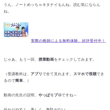
うん、ノートめっちゃキタナイもんね。読む気にならん
ね。
実際の教師による無料体験、好評受付中！
じゃあ、もう一回、
授業動画
をチェックしてみます。
（受講教科は、
アプリ
で全て見れます。
スマホで視聴
でき
るので
簡単
。）
動画の先生の説明、
やっぱりプロ
ですね～
分かりやすく、美しく、無駄がない。