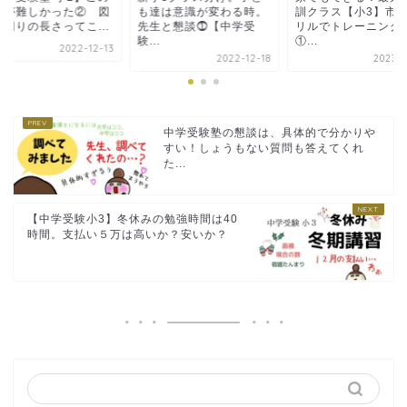
題が難しかった② 図
も達は意識が変わる時。
訓クラス【小3】市
の周りの長さってこ...
先生と懇談⓵【中学受
リルでトレーニング
験...
①...
2022-12-13
2022-12-18
2023-0
中学受験塾の懇談は、具体的で分かりや
すい！しょうもない質問も答えてくれ
た...
【中学受験小3】冬休みの勉強時間は40
時間。支払い５万は高いか？安いか？