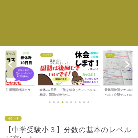
小2,小3
小４
新小３】最難関特訓クラ
春休み7日目 「塾を休会したい」ついに
最難関特訓クラスの問
..
相談。国語の担任が...
べる！公開テストの...
小2,小3
【中学受験小３】分数の基本のレベル