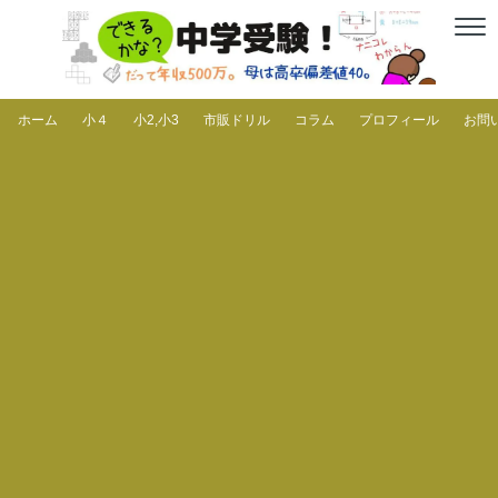
ホーム
小４
小2,小3
市販ドリル
コラム
プロフィール
お問