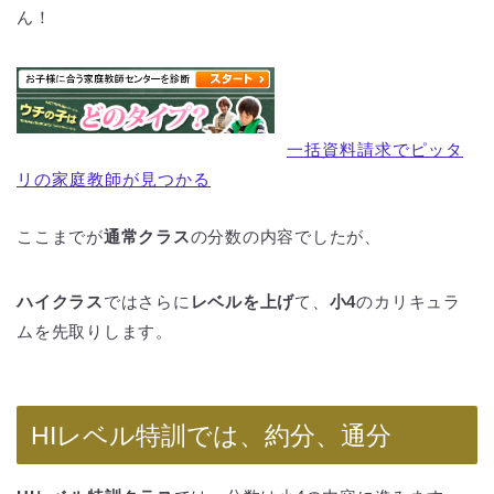
ん！
一括資料請求でピッタ
リの家庭教師が見つかる
ここまでが
通常クラス
の分数の内容でしたが、
ハイクラス
ではさらに
レベルを上げ
て、
小4
のカリキュラ
ムを先取りします。
HIレベル特訓では、約分、通分