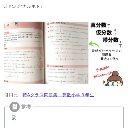
ふむふむナルホド↓
引用元
特Aクラス問題集 算数小学３年生