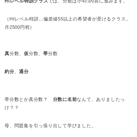
HIレベル特訓クラス
では、分数は小4の内容に進みます。
（HIレベル特訓…偏差値55以上の希望者が受けるクラス。
月2500円程）
真
分数、
仮
分数、
帯
分数
約分
、
通分
帯分数とか真分数？
分数に名前
なんて、ありましたっ
け？？
母、問題集を引っ張り出して学びました。