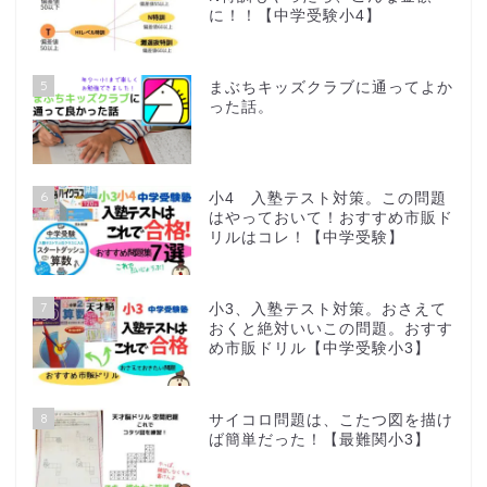
に！！【中学受験小4】
5
まぶちキッズクラブに通ってよか
った話。
6
小4 入塾テスト対策。この問題
はやっておいて！おすすめ市販ド
リルはコレ！【中学受験】
7
小3、入塾テスト対策。おさえて
おくと絶対いいこの問題。おすす
め市販ドリル【中学受験小3】
8
サイコロ問題は、こたつ図を描け
ば簡単だった！【最難関小3】