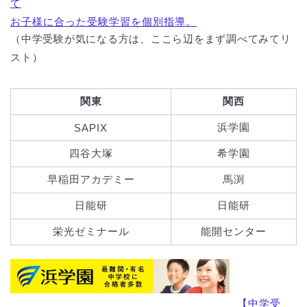
て
お子様に合った受験学習を個別指導。
（中学受験が気になる方は、ここら辺をまず調べてみてリ
スト）
関東
関西
浜学園
SAPIX
四谷大塚
希学園
早稲田アカデミー
馬渕
日能研
日能研
栄光ゼミナール
能開センター
【中学受