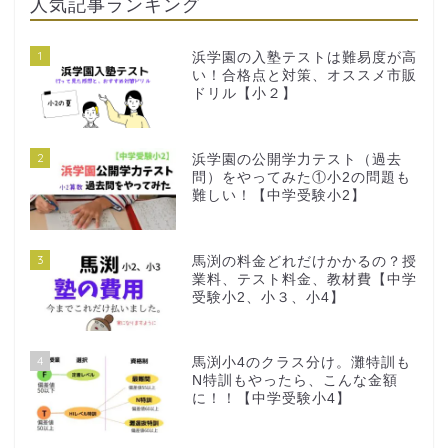
人気記事ランキング
1
浜学園の入塾テストは難易度が高
い！合格点と対策、オススメ市販
ドリル【小２】
2
浜学園の公開学力テスト（過去
問）をやってみた①小2の問題も
難しい！【中学受験小2】
3
馬渕の料金どれだけかかるの？授
業料、テスト料金、教材費【中学
受験小2、小３、小4】
4
馬渕小4のクラス分け。灘特訓も
N特訓もやったら、こんな金額
に！！【中学受験小4】