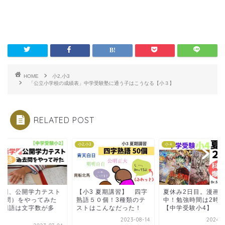
HOME
小2,小3
「公立小学校の成績表」中学受験塾に通う子はこうなる【小３】
RELATED POST
小3
小2,小3
小４
学園、公開学力テスト
【小3 夏期講習】 四字
夏休み2日目。漫画
過去問）をやってみた
熟語５０個！3種類のテ
中！勉強時間は2時
 国語は文字数が多
ストはこんなだった！
【中学受験小4】
.
2023-08-14
2024-0