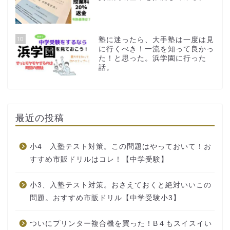
10
塾に迷ったら、大手塾は一度は見
に行くべき！一流を知って良かっ
た！と思った。浜学園に行った
話。
最近の投稿
小4 入塾テスト対策。この問題はやっておいて！お
すすめ市販ドリルはコレ！【中学受験】
小3、入塾テスト対策。おさえておくと絶対いいこの
問題。おすすめ市販ドリル【中学受験小3】
ついにプリンター複合機を買った！B４もスイスイい