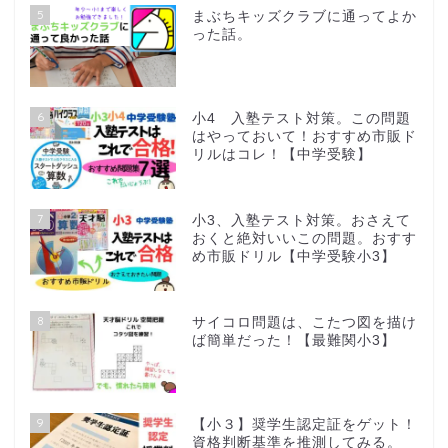
5
まぶちキッズクラブに通ってよか
った話。
6
小4 入塾テスト対策。この問題
はやっておいて！おすすめ市販ド
リルはコレ！【中学受験】
7
小3、入塾テスト対策。おさえて
おくと絶対いいこの問題。おすす
め市販ドリル【中学受験小3】
8
サイコロ問題は、こたつ図を描け
ば簡単だった！【最難関小3】
9
【小３】奨学生認定証をゲット！
資格判断基準を推測してみる。