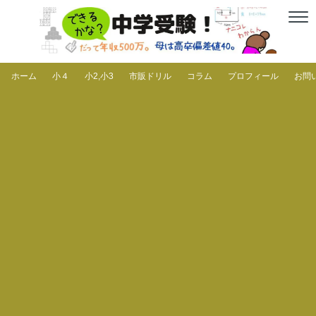
ホーム
小４
小2,小3
市販ドリル
コラム
プロフィール
お問