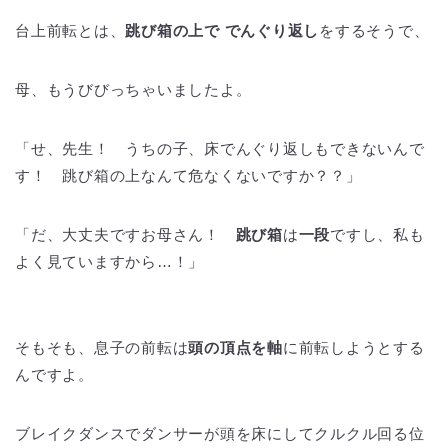
台上前転とは、
跳び箱の上で でんぐり返し
をするそうで、
母、もうびびっちゃいましたよ。
「せ、先生！ うちの子、床でんぐり返しもできないんで
す！ 跳び箱の上なんて危なくないですか？？」
「だ、大丈夫ですお母さん！
跳び箱
は
一段
ですし、私も
よく見ていますから…！」
そもそも、息子の前転は
頭の頂点を軸
に前転しようとする
んですよ。
ブレイクダンスでダンサーが頭を床にしてクルクル回る位