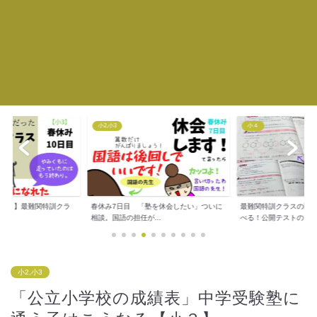
小2,小3
小４
新小３】最難関特訓クラ
春休み7日目 「塾を休会したい」ついに
最難関特訓クラスの問
..
相談。国語の担任が...
べる！公開テストの...
小2,小3
「公立小学校の成績表」中学受験塾に