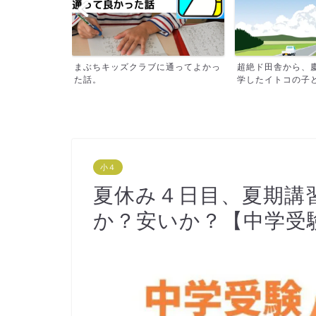
問題はこのドリ
まぶちキッズクラブに通ってよかっ
超絶ド田舎から、
の...
た話。
学したイトコの子ども
小４
夏休み４日目、夏期講
か？安いか？【中学受