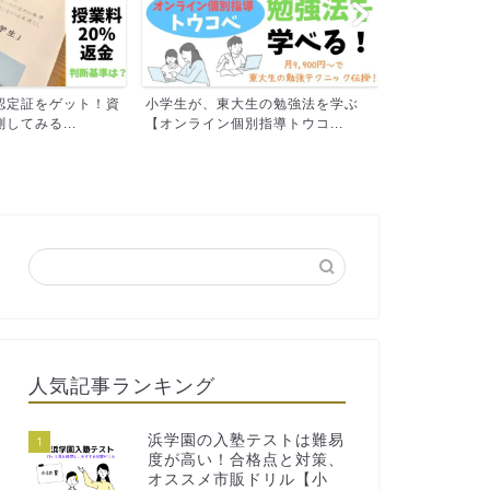
認定証をゲット！資
小学生が、東大生の勉強法を学ぶ
浜学園の入塾
してみる...
【オンライン個別指導トウコ...
い！合格点と対
人気記事ランキング
浜学園の入塾テストは難易
1
度が高い！合格点と対策、
オススメ市販ドリル【小