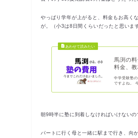
やっぱり学年が上がると、料金もお高く
が。（小3は8日間くらいだったと思いま
馬渕の料
料金、教
中学受験塾の
ですよね。 
朝9時半に塾に到着しなければいけないの
パートに行く母と一緒に駅まで行き、向