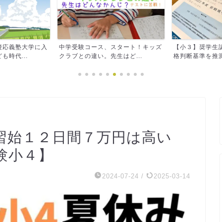
慶応義塾大学に入
中学受験コース、スタート！キッズ
【小３】奨学生
時代...
クラブとの違い。先生はど...
格判断基準を推測
習始１２日間７万円は高い
験小４】
2024-07-24
/
2025-03-14