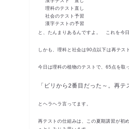
漢字テスト 直し
理科のテスト直し
社会のテスト予習
漢字テストの予習
と、たんまりあるんですよ。 これを
今
しかも、
理科と社会は90点
以下は
再テス
今日は理科の植物のテストで、
65点
を取
「ビリから2番目だった～。再テ
とヘラヘラ言ってます。
再テスト
の仕組みは、この
夏期講習が初