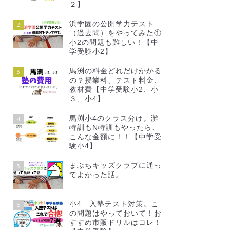
２】
浜学園の公開学力テスト
2
（過去問）をやってみた①
小2の問題も難しい！【中
学受験小2】
馬渕の料金どれだけかかる
3
の？授業料、テスト料金、
教材費【中学受験小2、小
３、小4】
馬渕小4のクラス分け。灘
4
特訓もN特訓もやったら、
こんな金額に！！【中学受
験小4】
まぶちキッズクラブに通っ
5
てよかった話。
小4 入塾テスト対策。こ
6
の問題はやっておいて！お
すすめ市販ドリルはコレ！