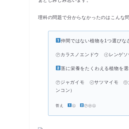
ぁとしみじみ思います。
理科の問題
で分からなかったのはこんな
仲間ではない植物を1つ選びな
㋐カラスノエンドウ ㋑レンゲソ
茎に栄養をたくわえる植物を選
㋐ジャガイモ ㋑サツマイモ ㋒
ンコン）
答え
㋓
㋐㋔㋓