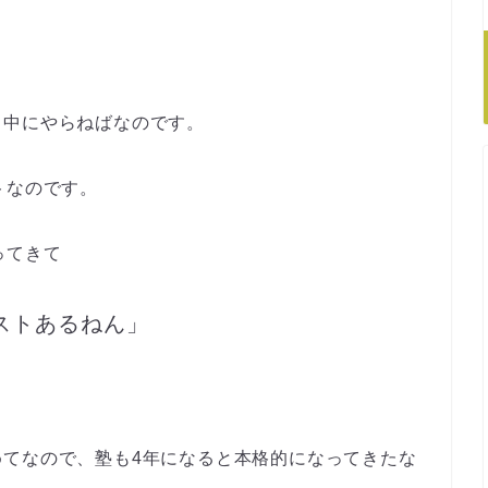
日中
にやらねばなのです。
ト
なのです。
ってきて
ストあるねん」
めて
なので、塾も4年になると
本格的
になってきたな