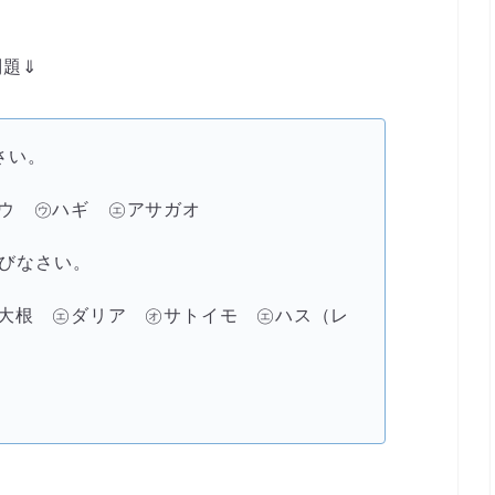
問題⇓
さい。
ウ ㋒ハギ ㋓アサガオ
びなさい。
大根 ㋓ダリア ㋔サトイモ ㋓ハス（レ