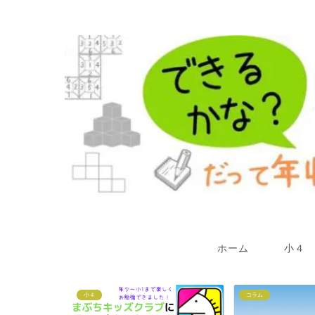
ホーム
小４
小４
コラム