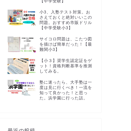
【中学受験】
小3、入塾テスト対策。お
7
さえておくと絶対いいこの
問題。おすすめ市販ドリル
【中学受験小3】
サイコロ問題は、こたつ図
8
を描けば簡単だった！【最
難関小3】
【小３】奨学生認定証をゲ
9
ット！資格判断基準を推測
してみる。
塾に迷ったら、大手塾は一
10
度は見に行くべき！一流を
知って良かった！と思っ
た。浜学園に行った話。
最近の投稿