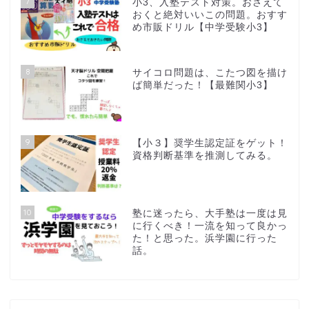
7
小3、入塾テスト対策。おさえて
おくと絶対いいこの問題。おすす
め市販ドリル【中学受験小3】
8
サイコロ問題は、こたつ図を描け
ば簡単だった！【最難関小3】
9
【小３】奨学生認定証をゲット！
資格判断基準を推測してみる。
10
塾に迷ったら、大手塾は一度は見
に行くべき！一流を知って良かっ
た！と思った。浜学園に行った
話。