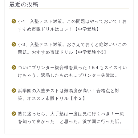
最近の投稿
小4 入塾テスト対策。この問題はやっておいて！お
すすめ市販ドリルはコレ！【中学受験】
小3、入塾テスト対策。おさえておくと絶対いいこの
問題。おすすめ市販ドリル【中学受験小3】
ついにプリンター複合機を買った！B４もスイスイい
けちゃう。返品したものも…プリンター失敗談。
浜学園の入塾テストは難易度が高い！合格点と対
策、オススメ市販ドリル【小２】
塾に迷ったら、大手塾は一度は見に行くべき！一流
を知って良かった！と思った。浜学園に行った話。