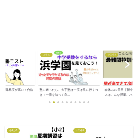
コラム
小2,小3
トは難易度が高い！合格
塾に迷ったら、大手塾は一度は見に行くべ
春休み10日目【新小３
..
き！一流を知って良...
スはこんな授業。ハ...
小2,小3
小2,小3