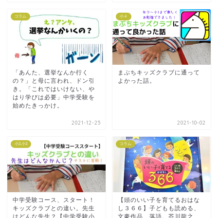
コラム
小４
「あんた、選挙なんか行く
まぶちキッズクラブに通って
の？」と母に言われ、ドン引
よかった話。
き。「これではいけない、や
はり学びは必要」中学受験を
始めたきっかけ。
2021-12-25
2021-10-02
小2,小3
コラム
中学受験コース、スタート！
【頭のいい子を育てるおはな
キッズクラブとの違い。先生
し３６６】子どもも読める、
はどんな先生？【中学受験小
文豪作品、落語。芥川龍之