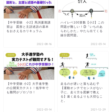
【中学受験 小2】馬渕夏期講
ハイレベ100算数【小2】この
習は 図形と主語述語の基本
問題が難しい！③「いちのあ
をおさえるカリキュラム
らわしかた」やたら出てくる
線分図問題。
2022-08-16
2022-03-14
小2,小3
コラム
【中学受験 小2】大手進学塾
走るのが遅いと落ち込む子
の公開実力テスト！低学年で
【運動オンチでセンスがない
も難問がゾロゾロ！
子に、走り方を図解で教え
る】速く走るよりも大切なこ
と。
2022-03-14
2021-12-29