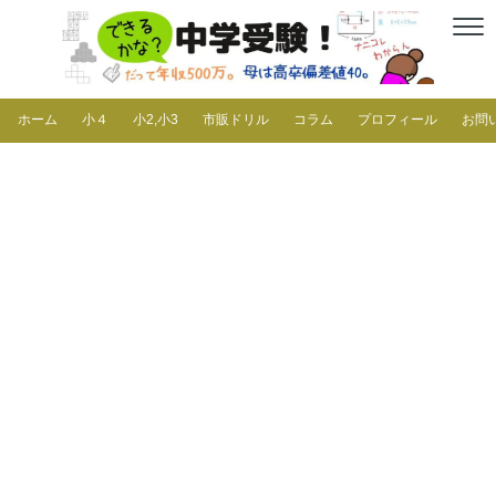
ホーム
小４
小2,小3
市販ドリル
コラム
プロフィール
お問