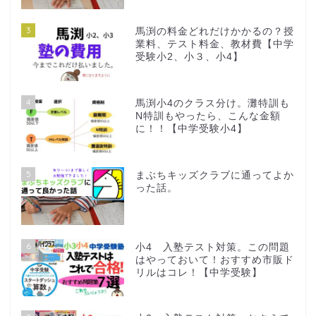
3
馬渕の料金どれだけかかるの？授
業料、テスト料金、教材費【中学
受験小2、小３、小4】
4
馬渕小4のクラス分け。灘特訓も
N特訓もやったら、こんな金額
に！！【中学受験小4】
5
まぶちキッズクラブに通ってよか
った話。
6
小4 入塾テスト対策。この問題
はやっておいて！おすすめ市販ド
リルはコレ！【中学受験】