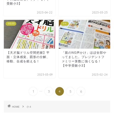
受験小3】
2023-04-22
2023-03-25
小2,小3
小４
【天才脳ドリル空間把握】平
「親のNG声かけ」ほぼ全部や
面・立体感覚、図形の分解、
ってました。プレジデントフ
移動、合成を鍛える！
ァミリー算数に強くなる！
【中学受験小3】
2023-03-09
2023-02-24
...
1
3
4
5
6
HOME
小４