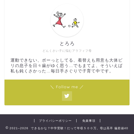
とろろ
どんくさい子に悩むアラフィフ母
運動できない、ボーっとしてる、着替えも用意も大体ビ
リの息子を日々歯がゆく思う…でもまてよ、そういえば
私も鈍くさかった…毎日手さぐりで子育て中です。
＼ Follow me ／
プライバシーポリシー
免責事項
2021–2026 できるかな？中学受験！だって年収５００万。母は高卒 偏差値40