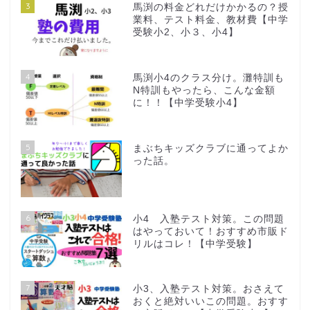
3
馬渕の料金どれだけかかるの？授
業料、テスト料金、教材費【中学
受験小2、小３、小4】
4
馬渕小4のクラス分け。灘特訓も
N特訓もやったら、こんな金額
に！！【中学受験小4】
5
まぶちキッズクラブに通ってよか
った話。
6
小4 入塾テスト対策。この問題
はやっておいて！おすすめ市販ド
リルはコレ！【中学受験】
7
小3、入塾テスト対策。おさえて
おくと絶対いいこの問題。おすす