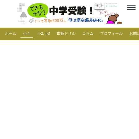
ホーム
小４
小2,小3
市販ドリル
コラム
プロフィール
お問