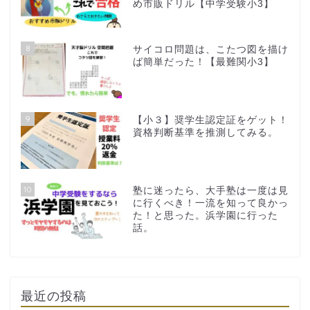
め市販ドリル【中学受験小3】
8
サイコロ問題は、こたつ図を描け
ば簡単だった！【最難関小3】
9
【小３】奨学生認定証をゲット！
資格判断基準を推測してみる。
10
塾に迷ったら、大手塾は一度は見
に行くべき！一流を知って良かっ
た！と思った。浜学園に行った
話。
最近の投稿