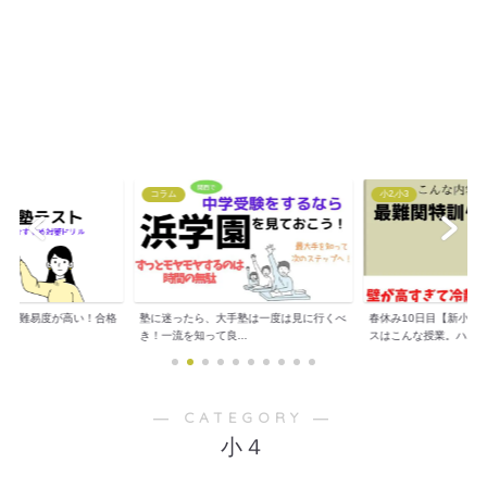
コラム
小2,小3
トは難易度が高い！合格
塾に迷ったら、大手塾は一度は見に行くべ
春休み10日目【新小３
..
き！一流を知って良...
スはこんな授業。ハ...
― CATEGORY ―
小４