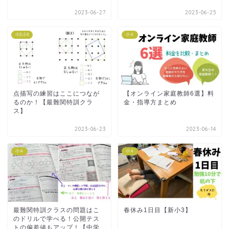
2023-06-27
2023-06-25
小2,小3
小４
点描写の練習はここにつなが
【オンライン家庭教師6選】料
るのか！【最難関特訓クラ
金・指導方まとめ
ス】
2023-06-23
2023-06-14
小４
小４
最難関特訓クラスの問題はこ
春休み1日目【新小3】
のドリルで学べる！公開テス
トの偏差値もアップ！【中学