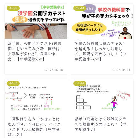
小2,小3
小2,小3
浜学園、公開学力テスト(過去
学校の教科書は塾のテキスト
問）をやってみた② 国語は
を超える！しっかり活用し
文字数が多いが、良書で名
て、基礎を固めるべし！【中
文！【中学受験小2】
学受験小2小3】
2023-07-04
2023-07-01
小2,小3
小2,小3
「算数は手をうごかせ」とは
思考力問題とは？最難関クラ
なんぞや。それは○○。ハイク
スで勉強するのはこれ！【中
ラスドリル上級問題【中学受
学受験小3】
験小２】