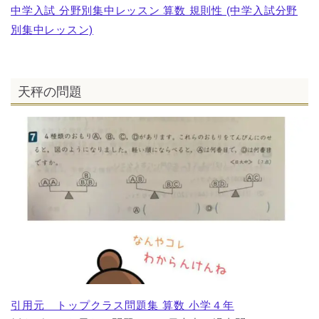
中学入試 分野別集中レッスン 算数 規則性 (中学入試分野
別集中レッスン)
天秤の問題
引用元 トップクラス問題集 算数 小学４年