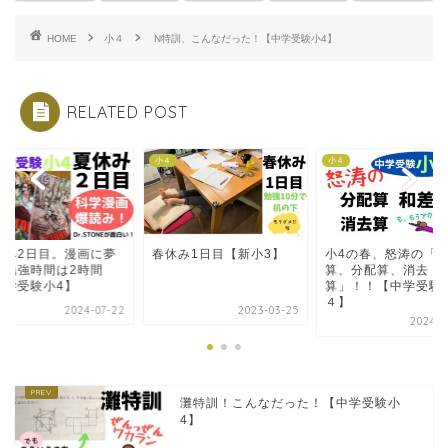
HOME
小４
N特訓、こんなだった！【中学受験小4】
RELATED POST
４
小４
小４
休み1日目【新小3】
小4の春、怒涛の「和差
夏休み2日目。漫画
算、分配算、消去
中！勉強時間は2時
算」！！【中学受験小
【中学受験小4】
４】
2023-03-25
2024
2024-05-22
灘特訓！こんなだった！【中学受験小
4】