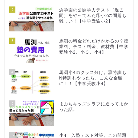
2
浜学園の公開学力テスト（過去
問）をやってみた①小2の問題も
難しい！【中学受験小2】
3
馬渕の料金どれだけかかるの？授
業料、テスト料金、教材費【中学
受験小2、小３、小4】
4
馬渕小4のクラス分け。灘特訓も
N特訓もやったら、こんな金額
に！！【中学受験小4】
5
まぶちキッズクラブに通ってよか
った話。
6
小4 入塾テスト対策。この問題