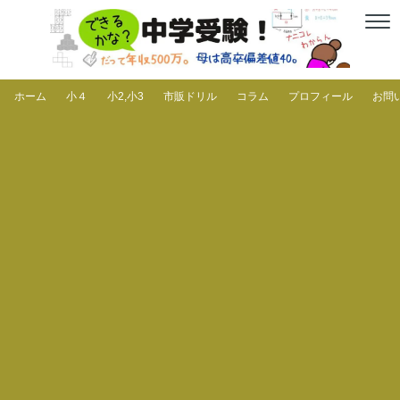
ホーム
小４
小2,小3
市販ドリル
コラム
プロフィール
お問