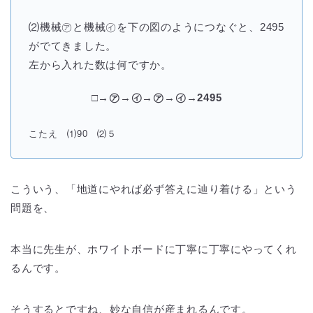
⑵機械㋐と機械㋑を下の図のようにつなぐと、2495
がでてきました。
左から入れた数は何ですか。
□→㋐→㋑→㋐→㋑→2495
こたえ ⑴90 ⑵５
こういう、「地道にやれば必ず答えに辿り着ける」という
問題を、
本当に先生が、ホワイトボードに丁寧に丁寧にやってくれ
るんです。
そうするとですね、妙な自信が産まれるんです。