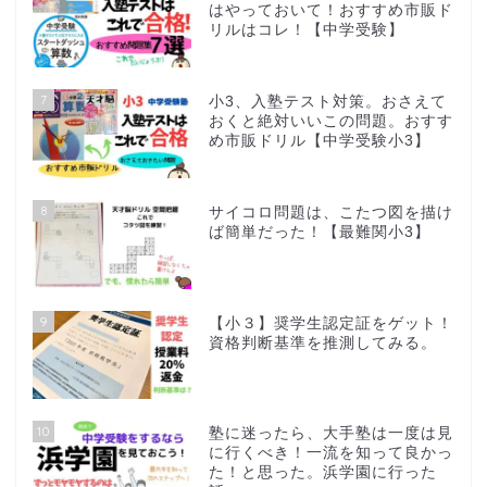
はやっておいて！おすすめ市販ド
リルはコレ！【中学受験】
7
小3、入塾テスト対策。おさえて
おくと絶対いいこの問題。おすす
め市販ドリル【中学受験小3】
8
サイコロ問題は、こたつ図を描け
ば簡単だった！【最難関小3】
9
【小３】奨学生認定証をゲット！
資格判断基準を推測してみる。
10
塾に迷ったら、大手塾は一度は見
に行くべき！一流を知って良かっ
た！と思った。浜学園に行った