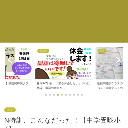
小４
小４
塾を休会したい」ついに
最難関特訓クラスの問題はこのドリルで学
まぶちキッズクラブに
..
べる！公開テストの...
小４
N特訓、こんなだった！【中学受験小