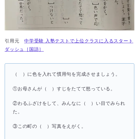
引用元
中学受験 入塾テストで上位クラスに入るスタート
ダッシュ［国語］
（ ）に色を入れて慣用句を完成させましょう。
①お母さんが（ ）すじをたてて怒っている。
②わるふざけをして、みんなに（ ）い目でみられ
た。
③この町の（ ）写真をえがく。