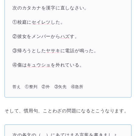
次のカタカナを漢字に直しなさい。
①校庭に
セイレツ
した。
②彼女をメンバーから
ハズ
す。
③帰ろうとした
ヤサキ
に電話が鳴った。
④傷は
キュウショ
を外れている。
答え ①整列 ②外 ③矢先 ④急所
そして、慣用句、ことわざの問題になるとこうなります。
次の各文の（ ）にあてはまる言葉を書きましょ