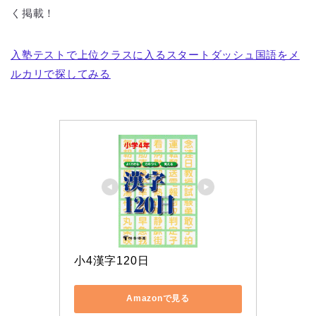
く掲載！
入塾テストで上位クラスに入るスタートダッシュ国語をメ
ルカリで探してみる
小4漢字120日
Amazonで見る