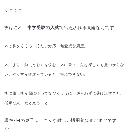
シクシク
実はこれ、
中学受験の入試
で出題される問題なんです。
木で鼻をくくる…冷たい対応、無愛想な態度。
木によりて魚（うお）を求む…木に登って魚を探しても見つからな
い。やり方が間違っていると、実現できない。
柳に風…柳が風に従ってなびくように、逆らわずに受け流すこと、
従順な人にたとえること。
現在
小4
の息子は、こんな難しい慣用句はまだまだです
が、