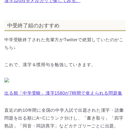
漢字120日をメルカリで探してみる。
中受終了組のおすすめ
中学受験終了された先輩方がTwitterで絶賛していたのがこ
ちら↓
これで、漢字＆慣用句を勉強していきます。
出る順「中学受験」漢字1580が7時間で覚えられる問題集
直近の約10年間に全国の中学入試で出題された漢字・語彙
問題を出る順にA~Cにランク分けし、「書き取り」「四字
熟語」「同音・同訓異字」などカテゴリーごとに出題。