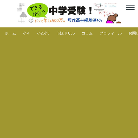
ホーム
小４
小2,小3
市販ドリル
コラム
プロフィール
お問