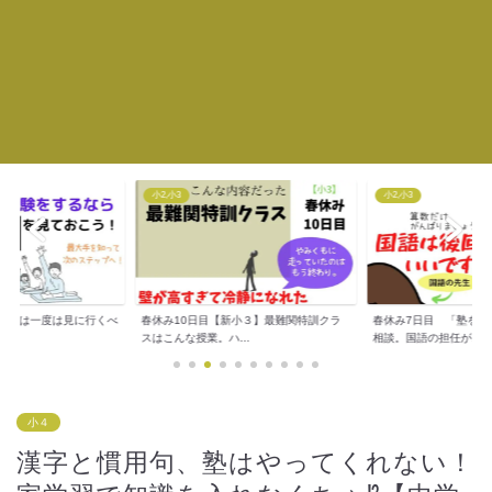
小2,小3
小2,小3
手塾は一度は見に行くべ
春休み10日目【新小３】最難関特訓クラ
春休み7日目 「塾を休
..
スはこんな授業。ハ...
相談。国語の担任が...
小４
漢字と慣用句、塾はやってくれない！