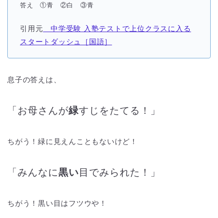
答え ①青 ②白 ③青
引用元
中学受験 入塾テストで上位クラスに入る
スタートダッシュ［国語］
息子の答えは、
「お母さんが
緑
すじをたてる！」
ちがう！緑に見えんこともないけど！
「みんなに
黒い
目でみられた！」
ちがう！黒い目はフツウや！